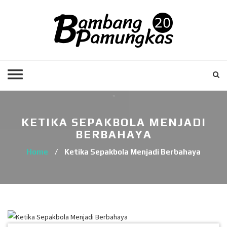
KETIKA SEPAKBOLA MENJADI
BERBAHAYA
Home
/
Ketika Sepakbola Menjadi Berbahaya