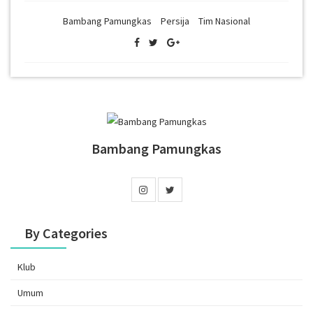
Bambang Pamungkas
Persija
Tim Nasional
Bambang Pamungkas
By Categories
Klub
Umum