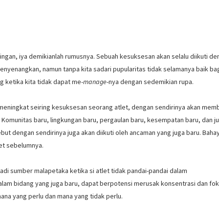
iringan, iya demikianlah rumusnya. Sebuah kesuksesan akan selalu diikuti d
nyenangkan, namun tanpa kita sadari pupularitas tidak selamanya baik ba
 ketika kita tidak dapat me-
manage
-nya dengan sedemikian rupa.
 meningkat seiring kesuksesan seorang atlet, dengan sendirinya akan mem
t. Komunitas baru, lingkungan baru, pergaulan baru, kesempatan baru, dan j
but dengan sendirinya juga akan diikuti oleh ancaman yang juga baru. Baha
let sebelumnya.
adi sumber malapetaka ketika si atlet tidak pandai-pandai dalam
lam bidang yang juga baru, dapat berpotensi merusak konsentrasi dan fo
 mana yang perlu dan mana yang tidak perlu.