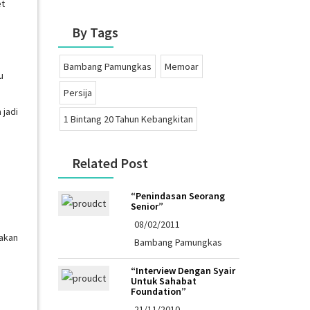
et
By Tags
Bambang Pamungkas
Memoar
u
Persija
 jadi
1 Bintang 20 Tahun Kebangkitan
Related Post
“Penindasan Seorang
Senior”
08/02/2011
 akan
Bambang Pamungkas
“Interview Dengan Syair
Untuk Sahabat
Foundation”
21/11/2010