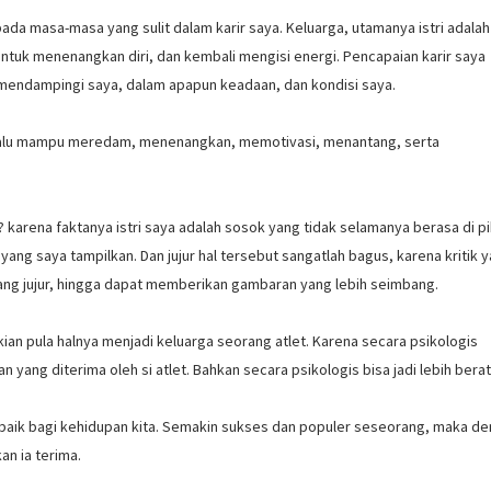
pada masa-masa yang sulit dalam karir saya. Keluarga, utamanya istri adalah
tuk menenangkan diri, dan kembali mengisi energi. Pencapaian karir saya
alu mendampingi saya, dalam apapun keadaan, dan kondisi saya.
elalu mampu meredam, menenangkan, memotivasi, menantang, serta
rena faktanya istri saya adalah sosok yang tidak selamanya berasa di p
yang saya tampilkan. Dan jujur hal tersebut sangatlah bagus, karena kritik 
k yang jujur, hingga dapat memberikan gambaran yang lebih seimbang.
ian pula halnya menjadi keluarga seorang atlet. Karena secara psikologis
yang diterima oleh si atlet. Bahkan secara psikologis bisa jadi lebih berat
baik bagi kehidupan kita. Semakin sukses dan populer seseorang, maka d
an ia terima.