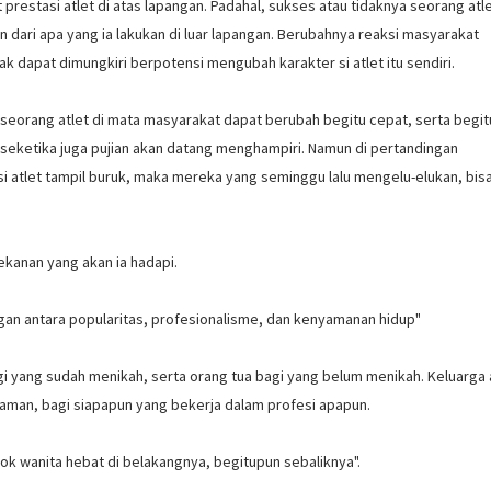
prestasi atlet di atas lapangan. Padahal, sukses atau tidaknya seorang atl
kan dari apa yang ia lakukan di luar lapangan. Berubahnya reaksi masyarakat
 dapat dimungkiri berpotensi mengubah karakter si atlet itu sendiri.
 seorang atlet di mata masyarakat dapat berubah begitu cepat, serta begit
aka seketika juga pujian akan datang menghampiri. Namun di pertandingan
i atlet tampil buruk, maka mereka yang seminggu lalu mengelu-elukan, bisa
kanan yang akan ia hadapi.
ngan antara popularitas, profesionalisme, dan kenyamanan hidup"
 bagi yang sudah menikah, serta orang tua bagi yang belum menikah. Keluarga
yaman, bagi siapapun yang bekerja dalam profesi apapun.
sok wanita hebat di belakangnya, begitupun sebaliknya".