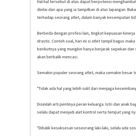
Hal-hal tersebut di atas dapat berpotensi menghambat 
dinilai dari apa yang ia tampilkan di atas lapangan. Bu
terhadap seorang atlet, dalam banyak kesempatan tidak
Berbeda dengan profesi lain, tingkat kepuasan kinerja
drastis. Contoh soal, hari ini si atlet tampil bagus m
berikutnya yang mungkin hanya berjarak sepekan dan s
akan berbalik mencaci.
Semakin populer seorang atlet, maka semakin besar te
"Tidak ada hal yang lebih sulit dari menjaga keseimba
Disinilah arti pentinya peran keluarga. Istri dan anak
selalu dapat menjadi alat kontrol serta tempat yang n
"Dibalik kesuksesan seseorang laki-laki, selalu ada so