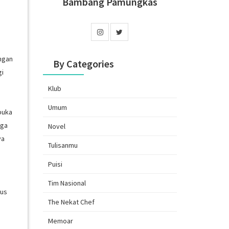
Bambang Pamungkas
engan
By Categories
gi
Klub
Umum
buka
uga
Novel
ya
Tulisanmu
Puisi
Tim Nasional
kus
The Nekat Chef
Memoar