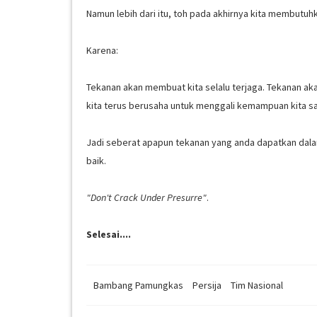
Namun lebih dari itu, toh pada akhirnya kita membutuh
Karena:
Tekanan akan membuat kita selalu terjaga. Tekanan ak
kita terus berusaha untuk menggali kemampuan kita s
Jadi seberat apapun tekanan yang anda dapatkan dalam
baik.
"Don't Crack Under Presurre"
.
Selesai....
Bambang Pamungkas
Persija
Tim Nasional