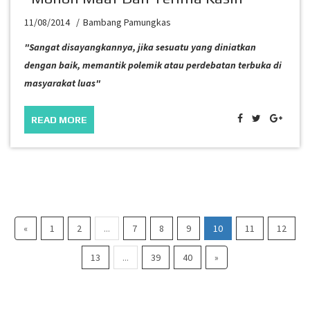
11/08/2014
Bambang Pamungkas
"Sangat disayangkannya, jika sesuatu yang diniatkan
dengan baik, memantik polemik atau perdebatan terbuka di
masyarakat luas"
READ MORE
«
1
2
...
7
8
9
10
11
12
13
...
39
40
»