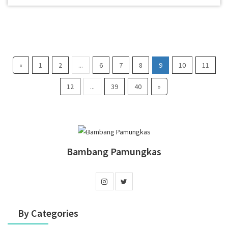
«
1
2
...
6
7
8
9
10
11
12
...
39
40
»
Bambang Pamungkas
By Categories