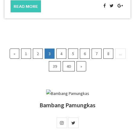
READ MORE
«
1
2
3
4
5
6
7
8
...
39
40
»
Bambang Pamungkas