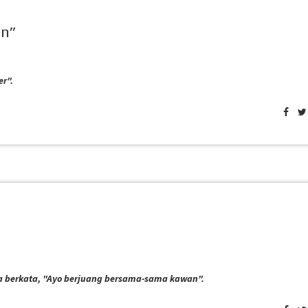
an”
er".
"
 berkata, "Ayo berjuang bersama-sama kawan".