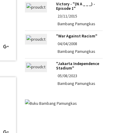
Victory - "(n A _ _ _) -
Episode 1"
23/11/2015
Bambang Pamungkas
"War Against Racism"
04/04/2008
Bambang Pamungkas
"Jakarta Independence
Stadium"
05/08/2023
Bambang Pamungkas