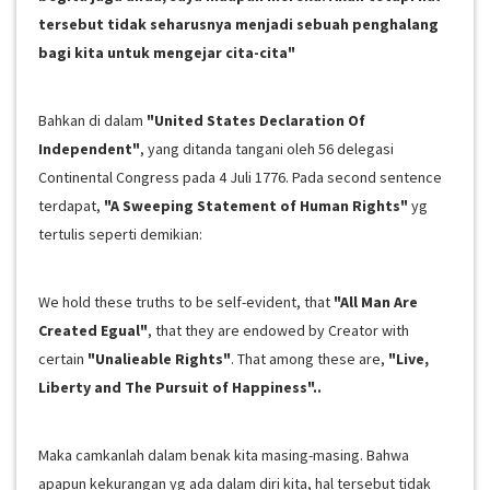
tersebut tidak seharusnya menjadi sebuah penghalang
bagi kita untuk mengejar cita-cita"
Bahkan di dalam
"United States Declaration Of
Independent"
, yang ditanda tangani oleh 56 delegasi
Continental Congress pada 4 Juli 1776. Pada second sentence
terdapat,
"A Sweeping Statement of Human Rights"
yg
tertulis seperti demikian:
We hold these truths to be self-evident, that
"All Man Are
Created Egual"
, that they are endowed by Creator with
certain
"Unalieable Rights"
. That among these are,
"Live,
Liberty and The Pursuit of Happiness"..
Maka camkanlah dalam benak kita masing-masing. Bahwa
apapun kekurangan yg ada dalam diri kita, hal tersebut tidak